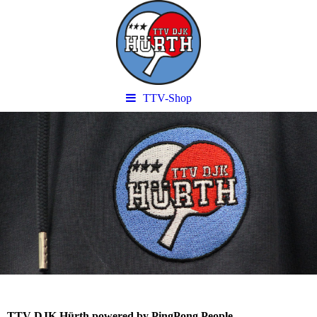
TTV-Shop
TTV DJK Hürth powered by PingPong People